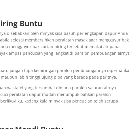
iring Buntu
nya disebabkan oleh minyak sisa basuh perlengkapan dapur Anda
pabila selesai membersihkan peralatan masak agar mengguyur bak
u Anda mengguyur bak cucian piring tersebut memakai air panas,
inyak ampas pencucian yang lengket di paralon pembuangan airny
 baru jangan lupa kemiringan paralon pembuangannya diperhatika
 maupun lebih tinggi ujung pipa yang berada pada paritnya.
kan wastafel yang tersumbat dimana paralon saluran airnya
s cuci peralatan dapur mudah menumpuk bahkan paralon
rliku-liku, kadang kala minyak sisa pencucian telah serupa