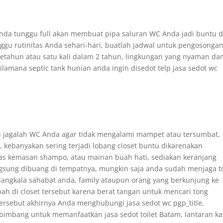
a Anda tunggu full akan membuat pipa saluran WC Anda jadi buntu 
u rutinitas Anda sehari-hari, buatlah jadwal untuk pengosonga
etahun atau satu kali dalam 2 tahun, lingkungan yang nyaman da
lamana septic tank hunian anda ingin disedot telp jasa sedot wc
tu jagalah WC Anda agar tidak mengalami mampet atau tersumbat,
ebanyakan sering terjadi lobang closet buntu dikarenakan
as kemasan shampo, atau mainan buah hati, sediakan keranjang
gsung dibuang di tempatnya, mungkin saja anda sudah menjaga to
dangkala sahabat anda, family ataupun orang yang berkunjung ke
di closet tersebut karena berat tangan untuk mencari tong
tersebut akhirnya Anda menghubungi jasa sedot wc pgp_title,
bimbang untuk memanfaatkan jasa sedot toilet Batam, lantaran k