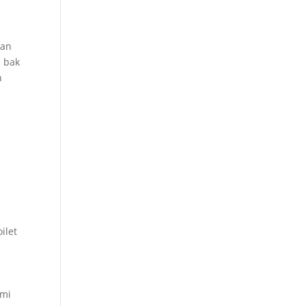
dan
n bak
n
ilet
ami