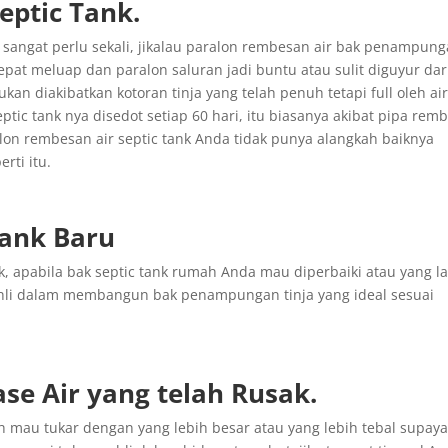
ptic Tank.
 sangat perlu sekali, jikalau paralon rembesan air bak penampun
epat meluap dan paralon saluran jadi buntu atau sulit diguyur dar
bukan diakibatkan kotoran tinja yang telah penuh tetapi full oleh air
ptic tank nya disedot setiap 60 hari, itu biasanya akibat pipa rem
ralon rembesan air septic tank Anda tidak punya alangkah baiknya
rti itu.
Tank Baru
, apabila bak septic tank rumah Anda mau diperbaiki atau yang 
ahli dalam membangun bak penampungan tinja yang ideal sesuai
ase
Air yang
telah
Rusak
.
mau tukar dengan yang lebih besar atau yang lebih tebal supay