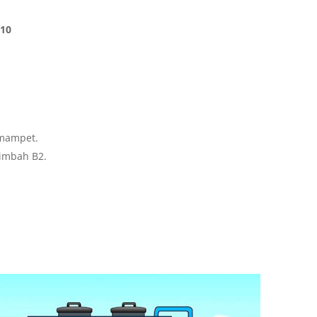
110
mampet.
limbah B2.