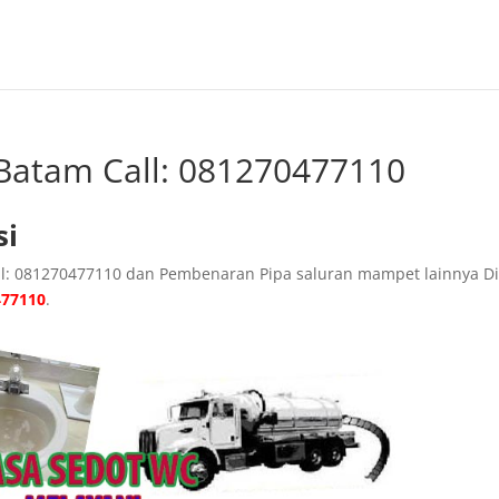
Batam Call: 081270477110
si
ll: 081270477110 dan Pembenaran Pipa saluran mampet lainnya D
477110
.