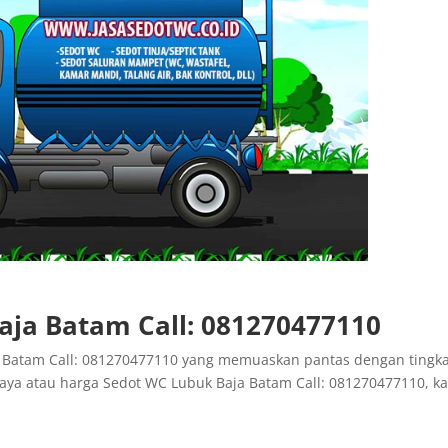
aja Batam Call: 081270477110
Batam Call: 081270477110 yang memuaskan pantas dengan tingka
iaya atau harga Sedot WC Lubuk Baja Batam Call: 081270477110, k