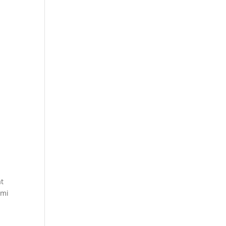
t
ami