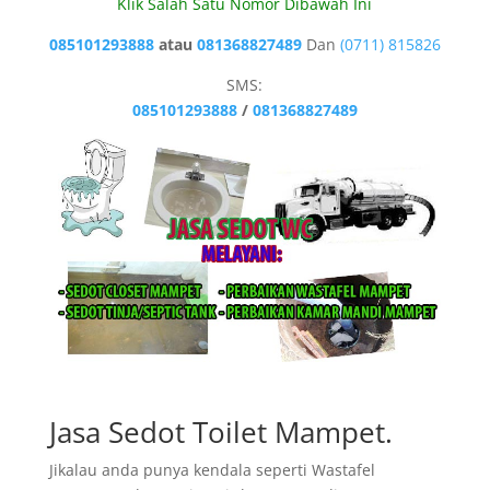
Klik Salah Satu Nomor Dibawah Ini
085101293888
atau
081368827489
Dan
(0711) 815826
SMS:
085101293888
/
081368827489
Jasa Sedot Toilet Mampet.
Jikalau anda punya kendala seperti Wastafel