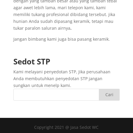
dengan yang tambah besar atau yang tambah tebal
agar awet lebih lama, mari telepon kami, kami
memiliki tukang profesional dibidang tersebut. jika
hunian Anda sudah dipasang keramik, tetapi mau
tukar paralon saluran airnya
.
Jangan bimbang kami juga bisa pasang keramik.
Sedot
STP
Kami melayani penyedotan STP, Jika perusahaan
Anda membutuhkan penyedotan STP jangan
sungkan untuk menelp kami.
Copyright 2021 @ Jasa Sedot WC