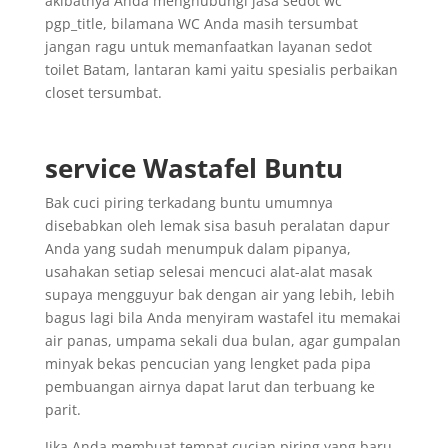
akibatnya Anda menghubungi jasa sedot wc
pgp_title, bilamana WC Anda masih tersumbat
jangan ragu untuk memanfaatkan layanan sedot
toilet Batam, lantaran kami yaitu spesialis perbaikan
closet tersumbat.
service Wastafel Buntu
Bak cuci piring terkadang buntu umumnya
disebabkan oleh lemak sisa basuh peralatan dapur
Anda yang sudah menumpuk dalam pipanya,
usahakan setiap selesai mencuci alat-alat masak
supaya mengguyur bak dengan air yang lebih, lebih
bagus lagi bila Anda menyiram wastafel itu memakai
air panas, umpama sekali dua bulan, agar gumpalan
minyak bekas pencucian yang lengket pada pipa
pembuangan airnya dapat larut dan terbuang ke
parit.
Jika Anda membuat tempat cucian piring yang baru