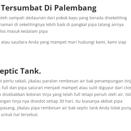
r Tersumbat Di Palembang
oleh sampah dedaunan dari pokok kayu yang berada disekeliling
man di sekelilingnya lebih baik di pangkal pipa talang airnya
lolos masuk kedalam pipa
a atau saudara Anda yang mampet mari hubungi kami, kami siap
ptic Tank.
t perlu sekali, jikalau paralon rembesan air bak penampungan tin
full dan pipa saluran menjadi mampet atau sulit diguyur dari clos
 disebabkan kotoran tinja yang telah full tetapi penuh oleh air, ti
an tinja nya disedot setiap 30 hari, itu biasanya akibat pipa
pasang, jikalau pipa rembesan air bak septic tank Anda tidak pun
 untuk hal tersebut.