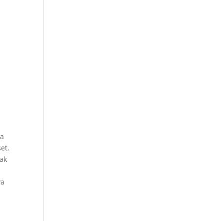
ja
et,
dak
ya