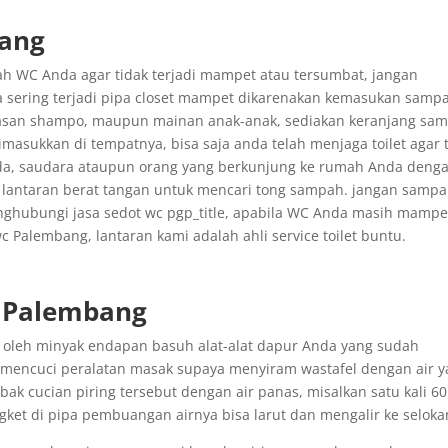
bang
lah WC Anda agar tidak terjadi mampet atau tersumbat, jangan
sering terjadi pipa closet mampet dikarenakan kemasukan samp
masan shampo, maupun mainan anak-anak, sediakan keranjang sa
masukkan di tempatnya, bisa saja anda telah menjaga toilet agar 
nda, saudara ataupun orang yang berkunjung ke rumah Anda deng
lantaran berat tangan untuk mencari tong sampah. jangan sampa
enghubungi jasa sedot wc pgp_title, apabila WC Anda masih mampe
 Palembang, lantaran kami adalah ahli service toilet buntu.
 Palembang
oleh minyak endapan basuh alat-alat dapur Anda yang sudah
 mencuci peralatan masak supaya menyiram wastafel dengan air 
ak cucian piring tersebut dengan air panas, misalkan satu kali 60
gket di pipa pembuangan airnya bisa larut dan mengalir ke seloka