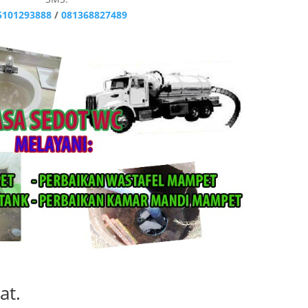
5101293888
/
081368827489
at.