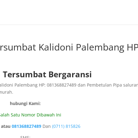
ersumbat Kalidoni Palembang HP
 Tersumbat Bergaransi
alidoni Palembang HP: 081368827489 dan Pembetulan Pipa salura
murah.
hubungi Kami:
 Salah Satu Nomor Dibawah Ini
atau
081368827489
Dan
(0711) 815826
SMS: