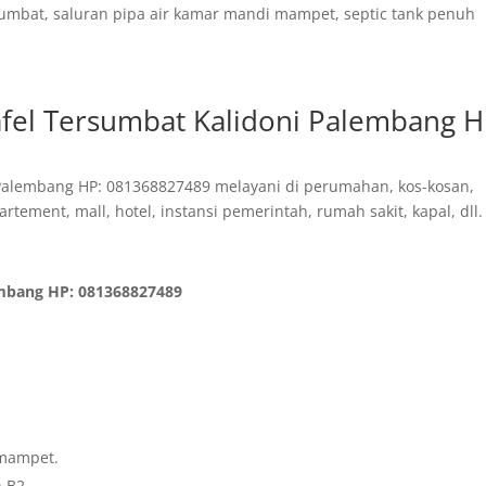
sumbat, saluran pipa air kamar mandi mampet, septic tank penuh
fel Tersumbat Kalidoni Palembang H
Palembang HP: 081368827489 melayani di perumahan, kos-kosan,
rtement, mall, hotel, instansi pemerintah, rumah sakit, kapal, dll.
embang HP: 081368827489
mampet.
 B2.