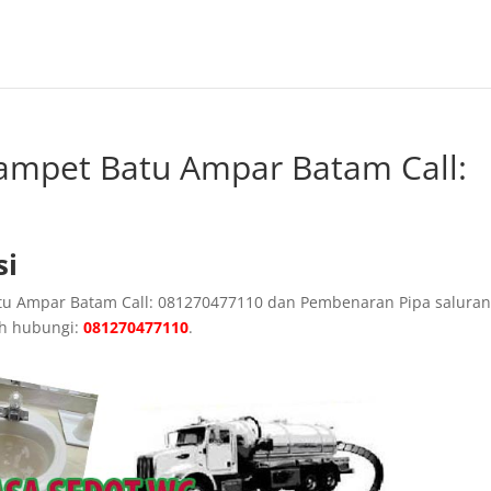
ampet Batu Ampar Batam Call:
si
atu Ampar Batam Call: 081270477110 dan Pembenaran Pipa salura
h hubungi:
081270477110
.