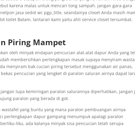
ebut karena malas untuk mencari tong sampah. jangan gara-gara
nelpon jasa sedot wc pgp_title, seandainya closet Anda masih ma
toilet Batam, lantaran kami yaitu ahli service closet tersumbat.
an Piring Mampet
kan oleh minyak endapan pencucian alat-alat dapur Anda yang te
udah membersihkan perlengkapan masak supaya menyiram wasta
 Anda menyiram bak cucian piring tersebut menggunakan air panas,
bekas pencucian yang lengket di paralon saluran airnya dapat lar
angan lupa kemiringan paralon salurannya diperhatikan, jangan 
 ujung paralon yang berada di got.
an wastafel yang buntu yang mana paralon pembuangan airnya
cuci perlengkapan dapur gampang menumpuk apalagi paralon
rliku-liku, ada kalanya minyak sisa pencucian telah serupa