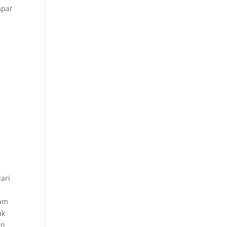
mpar
p
ari
lam
ak
an