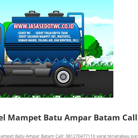
el Mampet Batu Ampar Batam Call
ampet Batu Ampar Batam Call: 081270477110 yang terjangkau pa