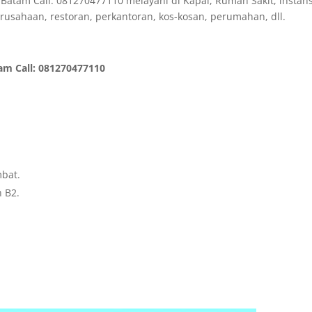
atam Call: 081270477110 melayani di Kapal, Rumah Sakit, instans
rusahaan, restoran, perkantoran, kos-kosan, perumahan, dll.
m Call: 081270477110
mbat.
h B2.