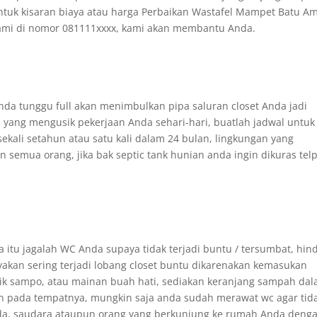
untuk kisaran biaya atau harga Perbaikan Wastafel Mampet Batu A
kami di nomor 081111xxxx, kami akan membantu Anda.
Anda tunggu full akan menimbulkan pipa saluran closet Anda jadi
yang mengusik pekerjaan Anda sehari-hari, buatlah jadwal untuk
ekali setahun atau satu kali dalam 24 bulan, lingkungan yang
mua orang, jika bak septic tank hunian anda ingin dikuras tel
 itu jagalah WC Anda supaya tidak terjadi buntu / tersumbat, hind
an sering terjadi lobang closet buntu dikarenakan kemasukan
ik sampo, atau mainan buah hati, sediakan keranjang sampah da
n pada tempatnya, mungkin saja anda sudah merawat wc agar tid
nda, saudara ataupun orang yang berkunjung ke rumah Anda deng