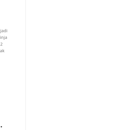
jadi
inja
 2
bak
.