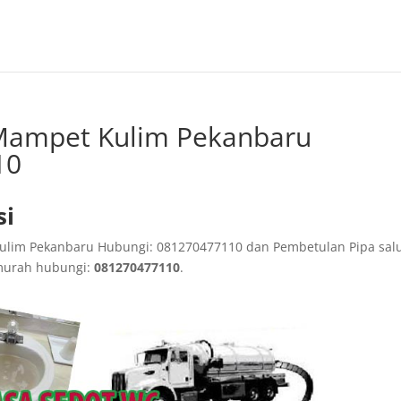
 Mampet Kulim Pekanbaru
10
si
 Kulim Pekanbaru Hubungi: 081270477110 dan Pembetulan Pipa sal
murah hubungi:
081270477110
.