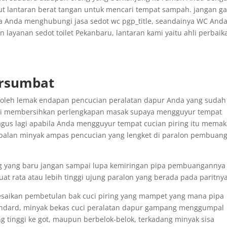
lantaran berat tangan untuk mencari tempat sampah. jangan ga
ya Anda menghubungi jasa sedot wc pgp_title, seandainya WC And
ayanan sedot toilet Pekanbaru, lantaran kami yaitu ahli perbaik
ersumbat
a oleh lemak endapan pencucian peralatan dapur Anda yang sudah
esai membersihkan perlengkapan masak supaya mengguyur tempat
bagus lagi apabila Anda mengguyur tempat cucian piring itu memak
mpalan minyak ampas pencucian yang lengket di paralon pembuan
ng yang baru jangan sampai lupa kemiringan pipa pembuangannya
uat rata atau lebih tinggi ujung paralon yang berada pada paritnya
esaikan pembetulan bak cuci piring yang mampet yang mana pipa
ndard, minyak bekas cuci peralatan dapur gampang menggumpal
ang tinggi ke got, maupun berbelok-belok, terkadang minyak sisa