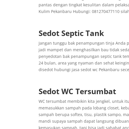
pantas dengan tingkat kesulitan dalam pelaks
Kulim Pekanbaru Hubungi: 081270477110 sila
Sedot Septic Tank
Jangan tunggu bak penampungan tinja Anda p
jadi mampet dan menghasilkan bau tidak seda
penyedotan bak penampungan septic tank temp
24 bulan, area yang nyaman dan sehat keing
disedot hubungi jasa sedot wc Pekanbaru sec
Sedot WC Tersumbat
WC tersumbat membikin kita jengkel, untuk it
memasukkan sampah pada lobang closet, keba
sampah berupa softex, tisu, plastik sampo, 
mandi supaya sampah dapat langsung dibuang
kemasukan sampah, tapi bisa jadi sahabat a