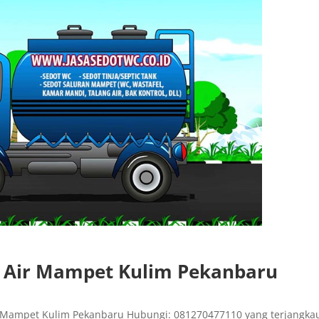
g Air Mampet Kulim Pekanbaru
 Mampet Kulim Pekanbaru Hubungi: 081270477110 yang terjangka