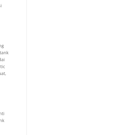
i
ng
 tank
dai
tic
uat,
nti
nk