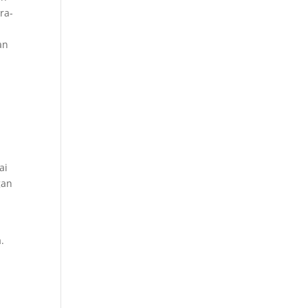
ra-
a
an
ai
gan
.