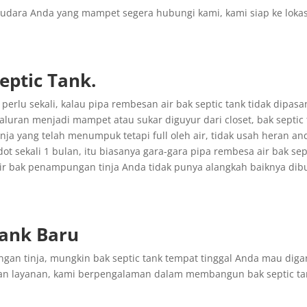
udara Anda yang mampet segera hubungi kami, kami siap ke lokas
ptic Tank.
erlu sekali, kalau pipa rembesan air bak septic tank tidak dipasa
aluran menjadi mampet atau sukar diguyur dari closet, bak septic
ja yang telah menumpuk tetapi full oleh air, tidak usah heran an
ot sekali 1 bulan, itu biasanya gara-gara pipa rembesa air bak sep
ir bak penampungan tinja Anda tidak punya alangkah baiknya dib
Tank Baru
n tinja, mungkin bak septic tank tempat tinggal Anda mau diga
an layanan, kami berpengalaman dalam membangun bak septic ta