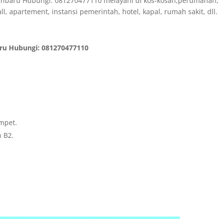
anbaru Hubungi: 081270477110 melayani di kos-kosan,perumahan,
l, apartement, instansi pemerintah, hotel, kapal, rumah sakit, dll.
ru Hubungi: 081270477110
mpet.
h B2.