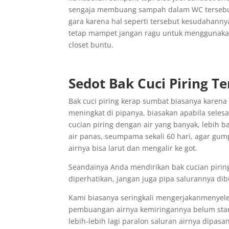
sengaja membuang sampah dalam WC tersebut 
gara karena hal seperti tersebut kesudahann
tetap mampet jangan ragu untuk menggunakan l
closet buntu.
Sedot Bak Cuci Piring T
Bak cuci piring kerap sumbat biasanya karen
meningkat di pipanya, biasakan apabila sel
cucian piring dengan air yang banyak, lebih 
air panas, seumpama sekali 60 hari, agar gu
airnya bisa larut dan mengalir ke got.
Seandainya Anda mendirikan bak cucian piri
diperhatikan, jangan juga pipa salurannya dib
Kami biasanya seringkali mengerjakanmenyel
pembuangan airnya kemiringannya belum sta
lebih-lebih lagi paralon saluran airnya dipas