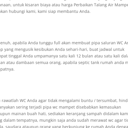
anaan, untuk kisaran biaya atau harga Perbaikan Talang Air Mamp
hkan hubungi kami, kami siap membantu Anda.
enuh, apabila Anda tunggu full akan membuat pipa saluran WC 
p yang mengusik kesibukan Anda sehari-hari, buat jadwal untuk
at tinggal Anda umpamanya satu kali 12 bulan atau satu kali da
inan atau dambaan semua orang, apabila septic tank rumah anda 
epatnya.
u rawatlah WC Anda agar tidak mengalami buntu / tersumbat, hind
nyakan sering terjadi pipa wc mampet disebabkan kemasukan
maupun mainan buah hati, sediakan keranjang sampah didalam kam
 dalam tempatnya, mungkin saja anda sudah merawat wc agar ti
nda, saudara ataupun orang yang berkunjung ke rumah Anda deng