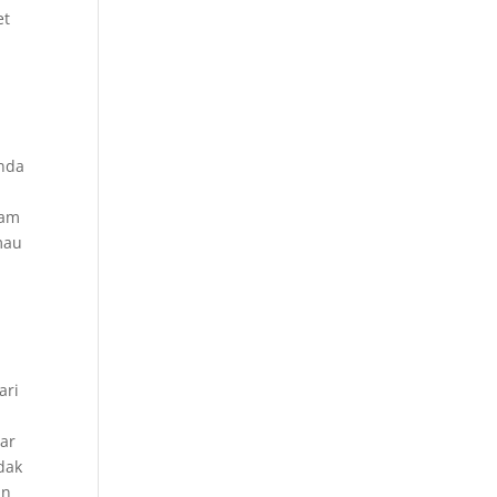
et
Anda
lam
mau
ari
ar
dak
an