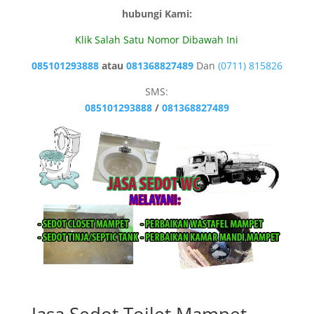
hubungi Kami:
Klik Salah Satu Nomor Dibawah Ini
085101293888
atau
081368827489
Dan
(0711) 815826
SMS:
085101293888
/
081368827489
Jasa Sedot Toilet Mampet.