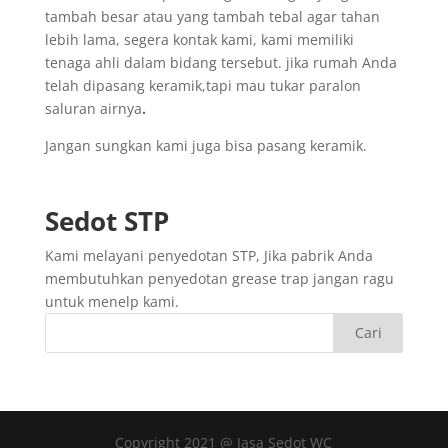
tambah besar atau yang tambah tebal agar tahan
lebih lama, segera kontak kami, kami memiliki
tenaga ahli dalam bidang tersebut. jika rumah Anda
telah dipasang keramik,tapi mau tukar paralon
saluran airnya
.
Jangan sungkan kami juga bisa pasang keramik.
Sedot
STP
Kami melayani penyedotan STP, Jika pabrik Anda
membutuhkan penyedotan grease trap jangan ragu
untuk menelp kami.
Copyright 2021 @ Jasa Sedot WC