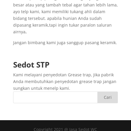
besar atau yang tambah tebal agar tahan lebih lama,
ayo telp kami, kami memiliki tukang ahli dalam
bidang tersebut. apabila hunian Anda sudah
dipasang keramik,tapi ingin tukar paralon saluran
airnya
.
Jangan bimbang kami juga sanggup pasang keramik.
Sedot
STP
Kami melayani penyedotan Grease trap, Jika pabrik
Anda membutuhkan penyedotan grease trap jangan
sungkan untuk menelp kami.
Copyright 2021 @ Jasa Sedot WC