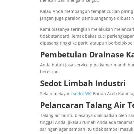
mencair dan mengalir ke got.
Kalau Anda membangun tempat cucian piring y
jangan juga paralon pembuangannya dibuat ra
Kami biasanya seringkali melakukan melancar
tidak standard, lemak bekas cuci perlengkap
dipasang tinggi ke parit, ataupun berbelok-b
Pembetulan Drainase 
Anda butuh jasa service pipa kamar mandi bu
bereskan.
Sedot Limbah Industri
Selain melayani
sedot WC
Banda Aceh Kami jug
Pelancaran Talang Air 
Talang air buntu biasanya diakibatkan oleh s
tinggal Anda, jikalau rumah Anda ada tanaman 
saringan agar sampah itu tidak sampai masuk