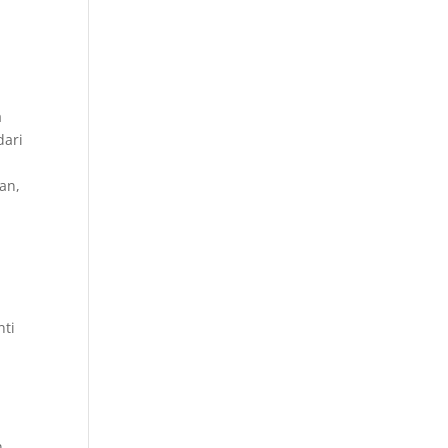
a
dari
an,
nti
i
h