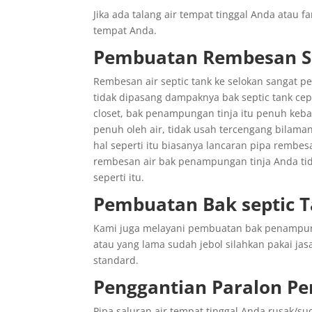
Jika ada talang air tempat tinggal Anda atau 
tempat Anda.
Pembuatan Rembesan Se
Rembesan air septic tank ke selokan sangat p
tidak dipasang dampaknya bak septic tank ce
closet, bak penampungan tinja itu penuh keba
penuh oleh air, tidak usah tercengang bilaman
hal seperti itu biasanya lancaran pipa rembe
rembesan air bak penampungan tinja Anda tid
seperti itu.
Pembuatan Bak septic 
Kami juga melayani pembuatan bak penampunga
atau yang lama sudah jebol silahkan pakai jas
standard.
Penggantian
Paralon
Pe
Pipa saluran air tempat tinggal Anda rusak/s