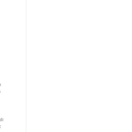
n
m
di
t