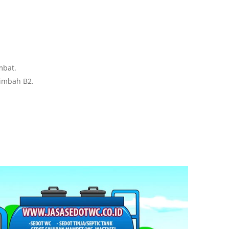
mbat.
limbah B2.