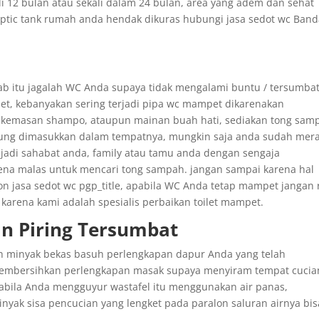
li 12 bulan atau sekali dalam 24 bulan, area yang adem dan sehat
tic tank rumah anda hendak dikuras hubungi jasa sedot wc Ban
ab itu jagalah WC Anda supaya tidak mengalami buntu / tersumbat
t, kebanyakan sering terjadi pipa wc mampet dikarenakan
s kemasan shampo, ataupun mainan buah hati, sediakan tong sam
ung dimasukkan dalam tempatnya, mungkin saja anda sudah mer
 jadi sahabat anda, family atau tamu anda dengan sengaja
ena malas untuk mencari tong sampah. jangan sampai karena hal
 jasa sedot wc pgp_title, apabila WC Anda tetap mampet jangan 
arena kami adalah spesialis perbaikan toilet mampet.
n Piring Tersumbat
 minyak bekas basuh perlengkapan dapur Anda yang telah
membersihkan perlengkapan masak supaya menyiram tempat cucia
 apabila Anda mengguyur wastafel itu menggunakan air panas,
nyak sisa pencucian yang lengket pada paralon saluran airnya bis