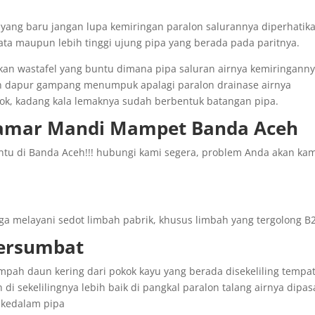
ang baru jangan lupa kemiringan paralon salurannya diperhatika
ta maupun lebih tinggi ujung pipa yang berada pada paritnya.
kan wastafel yang buntu dimana pipa saluran airnya kemiringann
an dapur gampang menumpuk apalagi paralon drainase airnya
elok, kadang kala lemaknya sudah berbentuk batangan pipa.
Kamar Mandi Mampet Banda Aceh
ntu di Banda Aceh!!! hubungi kami segera, problem Anda akan ka
a melayani sedot limbah pabrik, khusus limbah yang tergolong B2
Tersumbat
ampah daun kering dari pokok kayu yang berada disekeliling tempa
di sekelilingnya lebih baik di pangkal paralon talang airnya dipa
 kedalam pipa