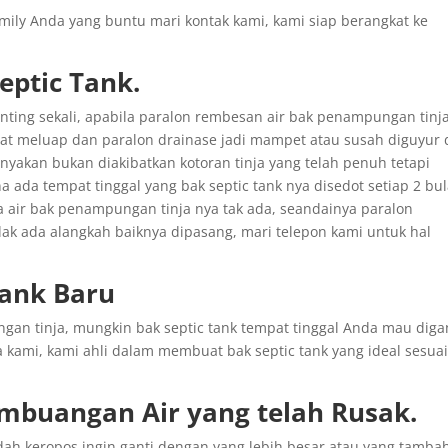
family Anda yang buntu mari kontak kami, kami siap berangkat ke
ptic Tank.
enting sekali, apabila paralon rembesan air bak penampungan tinj
pat meluap dan paralon drainase jadi mampet atau susah diguyur 
nyakan bukan diakibatkan kotoran tinja yang telah penuh tetapi
a ada tempat tinggal yang bak septic tank nya disedot setiap 2 bul
sa air bak penampungan tinja nya tak ada, seandainya paralon
ak ada alangkah baiknya dipasang, mari telepon kami untuk hal
Tank Baru
n tinja, mungkin bak septic tank tempat tinggal Anda mau diga
a kami, kami ahli dalam membuat bak septic tank yang ideal sesua
mbuangan
Air yang
telah
Rusak
.
udah keropos ingin ganti dengan yang lebih besar atau yang tamba