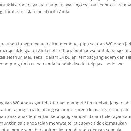
untuk kisaran biaya atau harga Biaya Ongkos Jasa Sedot WC Rumba
ngi kami, kami siap membantu Anda.
mana Anda tunggu meluap akan membuat pipa saluran WC Anda jad
mengusik kegiatan Anda sehari-hari, buat jadwal untuk pengoson
ali setahun atau sekali dalam 24 bulan, tempat yang adem dan se
nampung tinja rumah anda hendak disedot telp jasa sedot wc
jagalah WC Anda agar tidak terjadi mampet / tersumbat, janganlah
akan sering terjadi lobang wc buntu karena kemasukan sampah
ainan anak-anak,tempatkan keranjang sampah dalam toilet agar sa
ungkin saja anda telah merawat toilet supaya tidak kemasukan
a atau orang yang berkunjung ke rumah Anda dengan sengaja