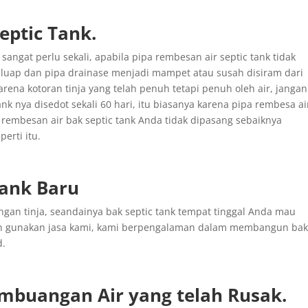
ptic Tank.
angat perlu sekali, apabila pipa rembesan air septic tank tidak
luap dan pipa drainase menjadi mampet atau susah disiram dari
arena kotoran tinja yang telah penuh tetapi penuh oleh air, jangan
nk nya disedot sekali 60 hari, itu biasanya karena pipa rembesa ai
on rembesan air bak septic tank Anda tidak dipasang sebaiknya
erti itu.
Tank Baru
an tinja, seandainya bak septic tank tempat tinggal Anda mau
hkan gunakan jasa kami, kami berpengalaman dalam membangun ba
d.
mbuangan
Air yang
telah
Rusak
.