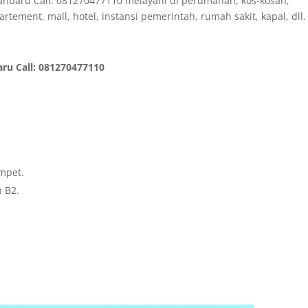
nbaru Call: 081270477110 melayani di perumahan, kos-kosan,
rtement, mall, hotel, instansi pemerintah, rumah sakit, kapal, dll.
ru Call: 081270477110
mpet.
h B2.