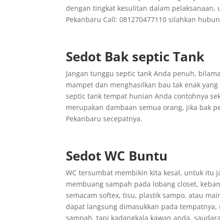
dengan tingkat kesulitan dalam pelaksanaan, 
Pekanbaru Call: 081270477110 silahkan hubu
Sedot Bak septic Tank
Jangan tunggu septic tank Anda penuh, bila
mampet dan menghasilkan bau tak enak yang 
septic tank tempat hunian Anda contohnya sek
merupakan dambaan semua orang, jika bak pe
Pekanbaru secepatnya.
Sedot WC Buntu
WC tersumbat membikin kita kesal, untuk itu 
membuang sampah pada lobang closet, kebany
semacam softex, tisu, plastik sampo, atau m
dapat langsung dimasukkan pada tempatnya, m
sampah, tapi kadangkala kawan anda, saudar