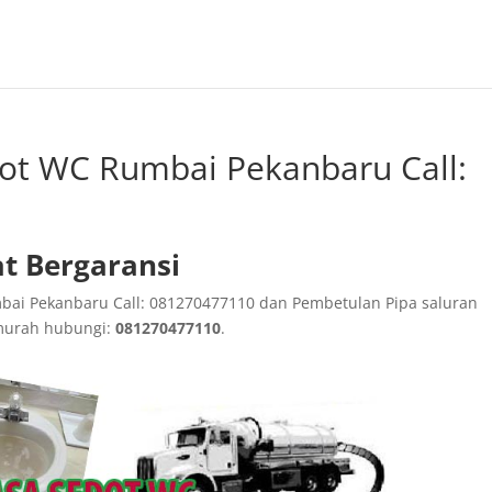
dot WC Rumbai Pekanbaru Call:
t Bergaransi
bai Pekanbaru Call: 081270477110 dan Pembetulan Pipa saluran
murah hubungi:
081270477110
.