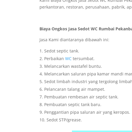
Kami Biaya Ongkos Jasa Sedot WC Rumbai Peka
perkantoran, restoran, perusahaan, pabrik, apa
Biaya Ongkos Jasa Sedot WC Rumbai Pekanba
Jasa Kami diantaranya dibawah ini:
Sedot septic tank.
Perbaikan
WC
tersumbat.
Melancarkan wastafel buntu.
Melancarkan saluran pipa kamar mandi ma
Sedot limbah industri yang tergolong limba
Pelancaran talang air mampet.
Pembuatan rembesan air septic tank.
Pembuatan septic tank baru.
Penggantian pipa saluran air yang keropos.
Sedot STP/grease.