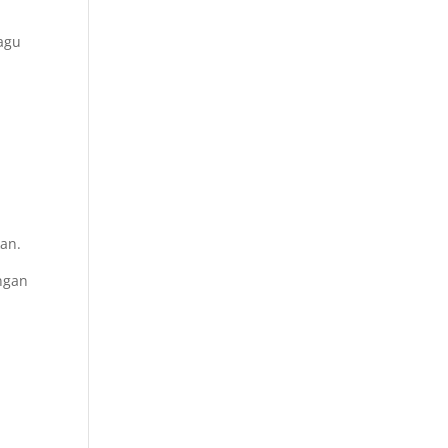
agu
an.
ngan
n