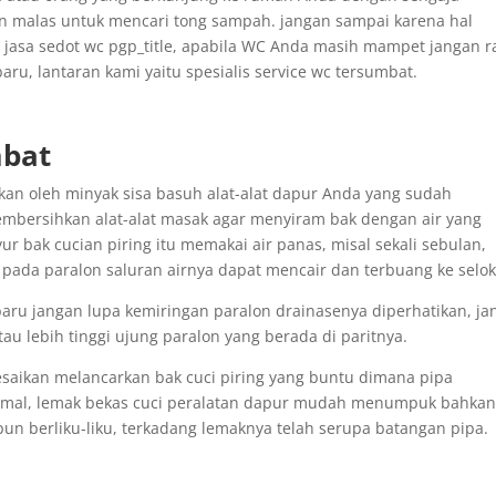
 malas untuk mencari tong sampah. jangan sampai karena hal
jasa sedot wc pgp_title, apabila WC Anda masih mampet jangan r
u, lantaran kami yaitu spesialis service wc tersumbat.
mbat
an oleh minyak sisa basuh alat-alat dapur Anda yang sudah
membersihkan alat-alat masak agar menyiram bak dengan air yang
ur bak cucian piring itu memakai air panas, misal sekali sebulan,
pada paralon saluran airnya dapat mencair dan terbuang ke selok
ru jangan lupa kemiringan paralon drainasenya diperhatikan, ja
u lebih tinggi ujung paralon yang berada di paritnya.
saikan melancarkan bak cuci piring yang buntu dimana pipa
mal, lemak bekas cuci peralatan dapur mudah menumpuk bahka
pun berliku-liku, terkadang lemaknya telah serupa batangan pipa.