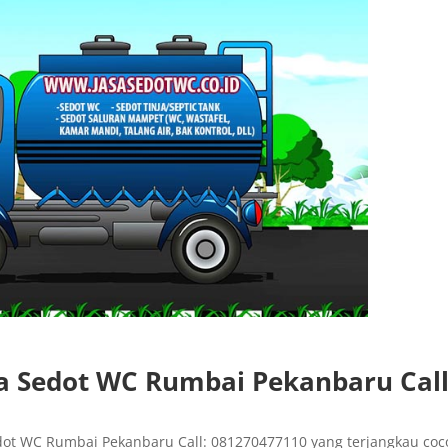
a Sedot WC Rumbai Pekanbaru Call
dot WC Rumbai Pekanbaru Call: 081270477110 yang terjangkau coc