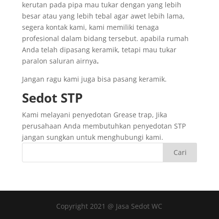
kerutan pada pipa mau tukar dengan yang lebih
besar atau yang lebih tebal agar awet lebih lama,
segera kontak kami, kami memiliki tenaga
profesional dalam bidang tersebut. apabila rumah
Anda telah dipasang keramik, tetapi mau tukar
paralon saluran airnya
.
Jangan ragu kami juga bisa pasang keramik.
Sedot
STP
Kami melayani penyedotan Grease trap, Jika
perusahaan Anda membutuhkan penyedotan STP
jangan sungkan untuk menghubungi kami.
Copyright 2021 @ Jasa Sedot WC