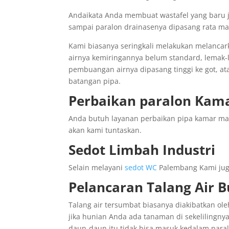
Andaikata Anda membuat wastafel yang baru 
sampai paralon drainasenya dipasang rata mau
Kami biasanya seringkali melakukan melanca
airnya kemiringannya belum standard, lemak
pembuangan airnya dipasang tinggi ke got, at
batangan pipa.
Perbaikan paralon Ka
Anda butuh layanan perbaikan pipa kamar ma
akan kami tuntaskan.
Sedot Limbah Industri
Selain melayani
sedot WC
Palembang Kami juga
Pelancaran Talang Air 
Talang air tersumbat biasanya diakibatkan ol
jika hunian Anda ada tanaman di sekelilingnya
daun-daun itu tidak bisa masuk kedalam para