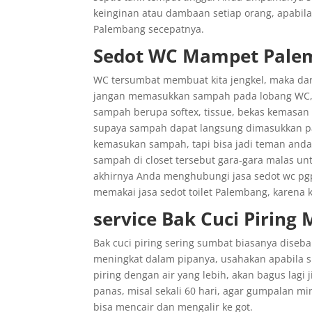
keinginan atau dambaan setiap orang, apabila
Palembang secepatnya.
Sedot WC Mampet Pale
WC tersumbat membuat kita jengkel, maka dar
jangan memasukkan sampah pada lobang WC, b
sampah berupa softex, tissue, bekas kemasan
supaya sampah dapat langsung dimasukkan pa
kemasukan sampah, tapi bisa jadi teman an
sampah di closet tersebut gara-gara malas un
akhirnya Anda menghubungi jasa sedot wc pg
memakai jasa sedot toilet Palembang, karena ka
service Bak Cuci Pirin
Bak cuci piring sering sumbat biasanya diseb
meningkat dalam pipanya, usahakan apabila 
piring dengan air yang lebih, akan bagus lagi
panas, misal sekali 60 hari, agar gumpalan 
bisa mencair dan mengalir ke got.