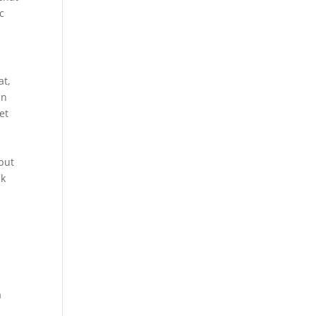
c
at,
an
et
but
uk
h
a