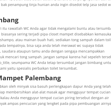
 bak penampung tinja hunian anda ingin disedot telp jasa sedot w
mbang
i itu rawatlah WC Anda agar tidak mengalami buntu atau tersumb
iasanya sering terjadi pipa closet mampet disebabkan kemasuk
 shampo, atau mainan buah hati, sediakan tong sampah dalam toil
da tempatnya, bisa saja anda telah merawat wc supaya tidak
da, saudara ataupun tamu anda dengan sengaja mencampakkan
tuk mencari tong sampah. jangan sampai karena hal sepeleh terse
p_title, seumpama WC Anda tetap tersumbat jangan bimbang unt
mi yaitu spesialis perbaikan toilet tersumbat.
g Mampet Palembang
abkan oleh minyak sisa basuh perlengkapan dapur Anda yang tela
siap membersihkan alat-alat masak agar mengguyur tempat cucian
 jikalau Anda mengguyur tempat cucian piring tersebut dengan air
minyak ampas pencucian yang lengket pada pipa pembuangan airny