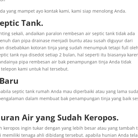
Anda yang mampet ayo kontak kami, kami siap menolong Anda.
ptic Tank.
nting sekali, andaikan paralon rembesan air septic tank tidak ada
nuh dan pipa drainase menjadi buntu atau susah diguyur dari
kan disebabkan kotoran tinja yang sudah menumpuk tetapi full oleh
tic tank nya disedot setiap 2 bulan, hal seperti itu biasanya kare
seandainya pipa rembesan air bak penampungan tinja Anda tidak
 telepon kami untuk hal tersebut.
Baru
pabila septic tank rumah Anda mau diperbaiki atau yang lama sud
rpengalaman dalam membuat bak penampungan tinja yang baik se
luran
Air yang
Sudah
Keropos.
keropos ingin tukar dengan yang lebih besar atau yang tambah t
i memiliki tenaga ahli dibidang tersebut. apabila hunian Anda tel