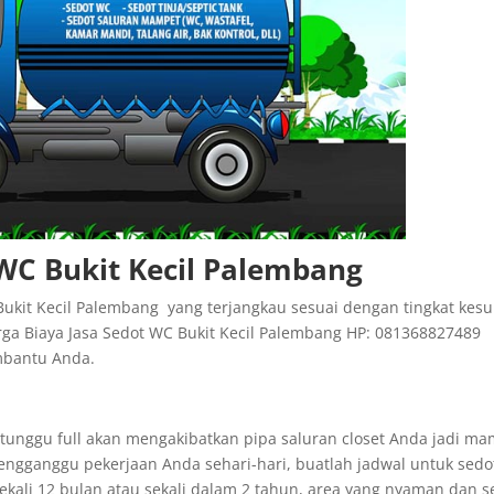
 WC Bukit Kecil Palembang
kit Kecil Palembang yang terjangkau sesuai dengan tingkat kesu
rga Biaya Jasa Sedot WC Bukit Kecil Palembang HP: 081368827489
mbantu Anda.
a tunggu full akan mengakibatkan pipa saluran closet Anda jadi m
ngganggu pekerjaan Anda sehari-hari, buatlah jadwal untuk sedo
kali 12 bulan atau sekali dalam 2 tahun, area yang nyaman dan s