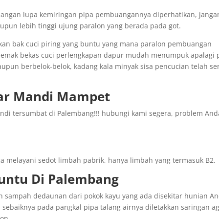
jangan lupa kemiringan pipa pembuangannya diperhatikan, janga
pun lebih tinggi ujung paralon yang berada pada got.
rkan bak cuci piring yang buntu yang mana paralon pembuangan
-lemak bekas cuci perlengkapan dapur mudah menumpuk apalagi 
aupun berbelok-belok, kadang kala minyak sisa pencucian telah s
mar Mandi Mampet
ndi tersumbat di Palembang!!! hubungi kami segera, problem And
 melayani sedot limbah pabrik, hanya limbah yang termasuk B2.
Buntu Di Palembang
eh sampah dedaunan dari pokok kayu yang ada disekitar hunian An
 sebaiknya pada pangkal pipa talang airnya diletakkan saringan a
lon