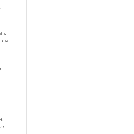
n
pipa
erupa
a
da,
gar