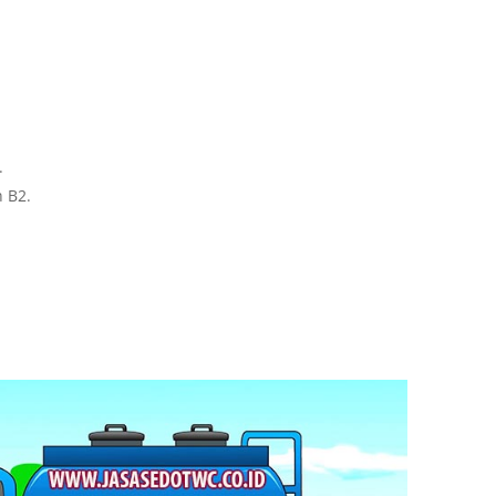
.
h B2.