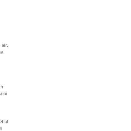
 air,
na
ah
suai
ebal
ah