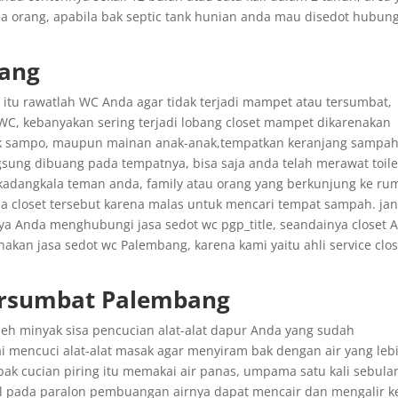
rang, apabila bak septic tank hunian anda mau disedot hubung
bang
tu rawatlah WC Anda agar tidak terjadi mampet atau tersumbat,
, kebanyakan sering terjadi lobang closet mampet dikarenakan
tik sampo, maupun mainan anak-anak,tempatkan keranjang sampa
ung dibuang pada tempatnya, bisa saja anda telah merawat toile
kadangkala teman anda, family atau orang yang berkunjung ke ru
closet tersebut karena malas untuk mencari tempat sampah. ja
nya Anda menghubungi jasa sedot wc pgp_title, seandainya closet 
an jasa sedot wc Palembang, karena kami yaitu ahli service clos
Tersumbat Palembang
h minyak sisa pencucian alat-alat dapur Anda yang sudah
 mencuci alat-alat masak agar menyiram bak dengan air yang leb
ak cucian piring itu memakai air panas, umpama satu kali sebula
 pada paralon pembuangan airnya dapat mencair dan mengalir k