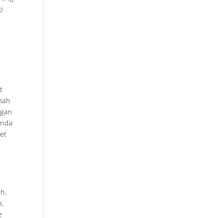
i
h
t
mah
ngan
Anda
et
ih,
n,
e