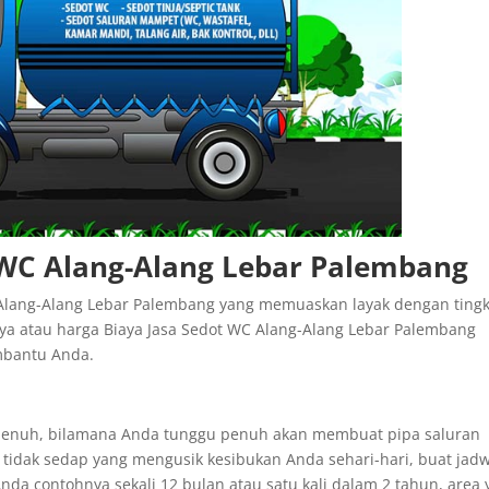
 WC Alang-Alang Lebar Palembang
Alang-Alang Lebar Palembang yang memuaskan layak dengan tingk
aya atau harga Biaya Jasa Sedot WC Alang-Alang Lebar Palembang
mbantu Anda.
penuh, bilamana Anda tunggu penuh akan membuat pipa saluran
tidak sedap yang mengusik kesibukan Anda sehari-hari, buat jad
nda contohnya sekali 12 bulan atau satu kali dalam 2 tahun, area