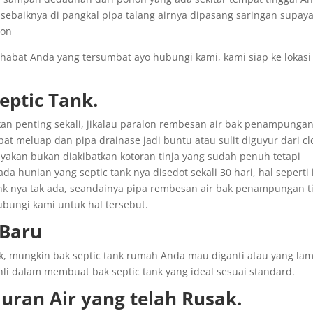
 sebaiknya di pangkal pipa talang airnya dipasang saringan supay
lon
sahabat Anda yang tersumbat ayo hubungi kami, kami siap ke lokasi
ptic Tank.
an penting sekali, jikalau paralon rembesan air bak penampunga
at meluap dan pipa drainase jadi buntu atau sulit diguyur dari cl
akan bukan diakibatkan kotoran tinja yang sudah penuh tetapi
da hunian yang septic tank nya disedot sekali 30 hari, hal seperti 
ank nya tak ada, seandainya pipa rembesan air bak penampungan t
ubungi kami untuk hal tersebut.
Baru
k, mungkin bak septic tank rumah Anda mau diganti atau yang la
hli dalam membuat bak septic tank yang ideal sesuai standard.
luran
Air yang
telah
Rusak
.