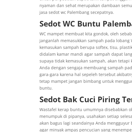
nyaman dan sehat merupakan dambaan semua o
jasa sedot wc Palembang secepatnya.
Sedot WC Buntu Palem
WC mampet membuat kita gondok, oleh sebab i
janganlah memasukkan sampah pada lobang WC
kemasukan sampah berupa softex, tisu, plas
didalam kamar mandi agar sampah dapat langs
supaya tidak kemasukan sampah, akan tetapi 
Anda dengan sengaja membuang sampah pada 
gara-gara karena hal sepeleh tersebut akibat
tetap mampet jangan bimbang untuk menggunak
buntu.
Sedot Bak Cuci Piring 
Wastafel kerap buntu umumnya disebabkan ole
menumpuk di pipanya, usahakan setiap selesai
akan bagus lagi seandainya Anda mengguyur b
agar minyak ampas pencucian yang menempel