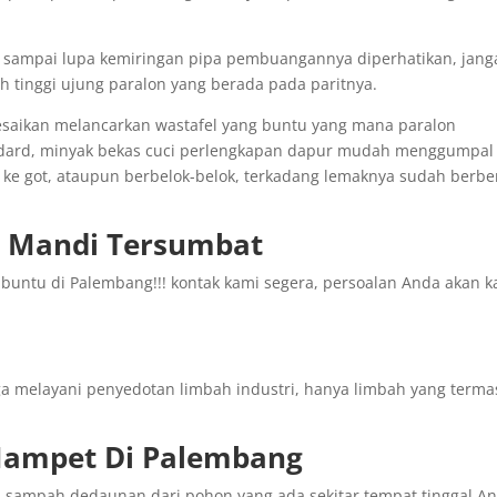
n sampai lupa kemiringan pipa pembuangannya diperhatikan, jang
ih tinggi ujung paralon yang berada pada paritnya.
esaikan melancarkan wastafel yang buntu yang mana paralon
ndard, minyak bekas cuci perlengkapan dapur mudah menggumpal
 ke got, ataupun berbelok-belok, terkadang lemaknya sudah berbe
 Mandi Tersumbat
 buntu di Palembang!!! kontak kami segera, persoalan Anda akan 
 melayani penyedotan limbah industri, hanya limbah yang terma
 Mampet Di Palembang
h sampah dedaunan dari pohon yang ada sekitar tempat tinggal A