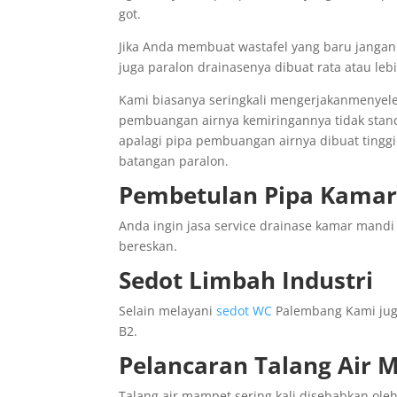
got.
Jika Anda membuat wastafel yang baru janga
juga paralon drainasenya dibuat rata atau leb
Kami biasanya seringkali mengerjakanmenyel
pembuangan airnya kemiringannya tidak sta
apalagi pipa pembuangan airnya dibuat tinggi
batangan paralon.
Pembetulan Pipa Kamar
Anda ingin jasa service drainase kamar mandi
bereskan.
Sedot Limbah Industri
Selain melayani
sedot WC
Palembang Kami juga
B2.
Pelancaran Talang Air
Talang air mampet sering kali disebabkan ole