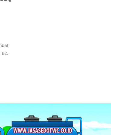
mbat.
 B2.