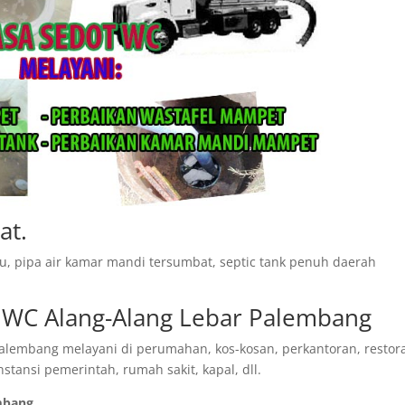
at.
tu, pipa air kamar mandi tersumbat, septic tank penuh daerah
t WC Alang-Alang Lebar Palembang
Palembang melayani di perumahan, kos-kosan, perkantoran, restor
nstansi pemerintah, rumah sakit, kapal, dll.
embang